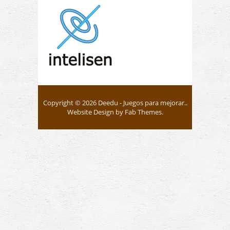
Copyright © 2026
Deedu
- Juegos para mejorar..
Website Design
by
Fab Themes
.